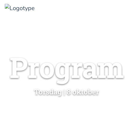
MENY
Program
Torsdag | 8 oktober