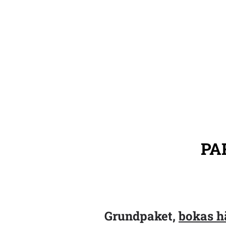
PA
Grundpaket,
bokas h