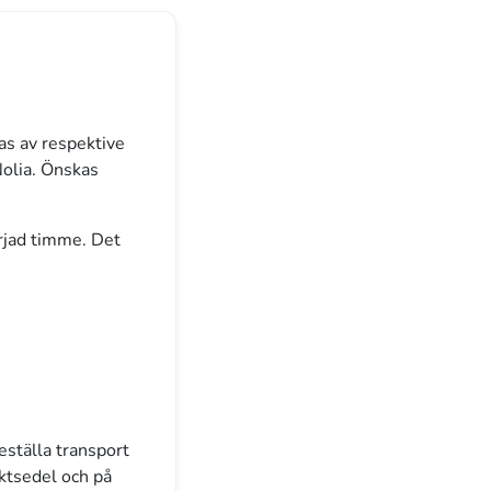
s av respektive
olia. Önskas
rjad timme. Det
eställa transport
aktsedel och på