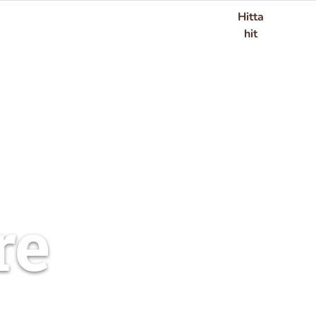
Hitta
h hotell
Kontakt
hit
re