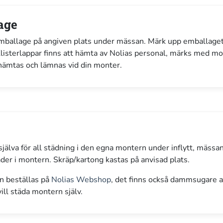
age
memballage på angiven plats under mässan. Märk upp emballag
listerlappar finns att hämta av Nolias personal, märks med 
hämtas och lämnas vid din monter.
själva för all städning i den egna montern under inflytt, mässa
åder i montern. Skräp/kartong kastas på anvisad plats.
n beställas på
Nolias Webshop
, det finns också dammsugare att
ill städa montern själv.