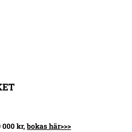
KET
 000 kr,
boka
s här>>>