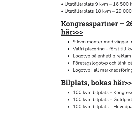
•
Utställarplats 9 kvm – 16 500 k
•
Utställarplats 18 kvm – 29 000
Kongresspartner – 26
här>>>
9 kvm monter med väggar, m
Valfri placering – först till k
Logotyp på enhetlig reklam 
Företagslogotyp och länk på
Logotyp i all marknadsförin
Bilplats,
boka
s här>>
100 kvm bilplats – Kongres
100 kvm bilplats – Guldpar
100 kvm bilplats – Huvudpa