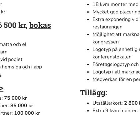
r
18 kvm monter med v
 kr
Mycket god placering 
Extra exponering vid 
 500 kr,
boka
s
restaurangen
Möjlighet att markna
kongressen
atta och el
Logotyp på enhetlig r
varn
konferenslokalen
vid podiet
Företagslogotyp och 
 hemsida och i app
Logotyp i all markna
g
Medverkan för en per
>
Tillägg:
s:
75 000 kr
Utställarkort:
2 800 
tner:
85 000 kr
Extra 9 kvm monter:
rtner:
100 000 kr