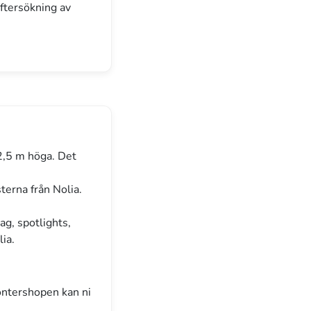
eftersökning av
2,5 m höga. Det
sterna från Nolia.
ag, spotlights,
lia.
montershopen kan ni