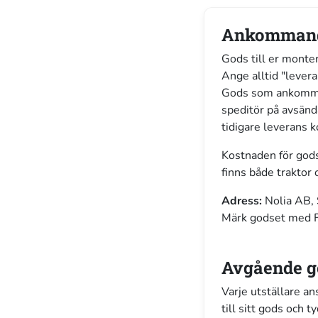
Ankommand
Gods till er monte
Ange alltid "lever
Gods som ankommer
speditör på avsän
tidigare leverans 
Kostnaden för god
finns både traktor o
Adress:
Nolia AB,
Märk godset med F
Avgående 
Varje utställare an
till sitt gods och 