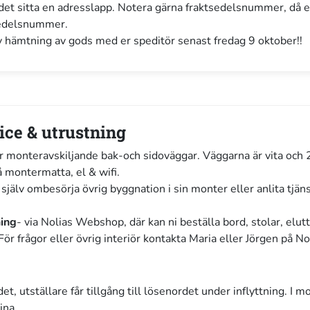
a det sitta en adresslapp. Notera gärna fraktsedelsnummer, då 
sedelsnummer.
lv hämtning av gods med er speditör senast fredag 9 oktober!!
ice & utrustning
r monteravskiljande bak-och sidoväggar. Väggarna är vita och 
å montermatta, el & wifi.
r själv ombesörja övrig byggnation i sin monter eller anlita tjän
ning
- via Nolias Webshop, där kan ni beställa bord, stolar, elutt
ör frågor eller övrig interiör kontakta Maria eller Jörgen på No
et, utställare får tillgång till lösenordet under inflyttning. I 
ina.