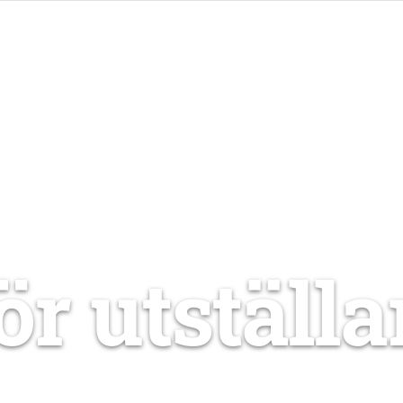
Program
Call for Abstracts
Föreläsare
Resa oc
ör utställa