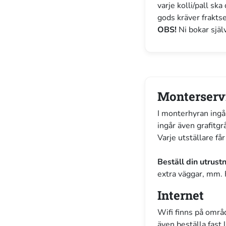
varje kolli/pall sk
gods kräver frakt
OBS!
Ni bokar sjä
Monterserv
I monterhyran ingå
ingår även grafitgr
Varje utställare få
Beställ din utrust
extra väggar, mm. F
Internet
Wifi finns på områd
även beställa fast l