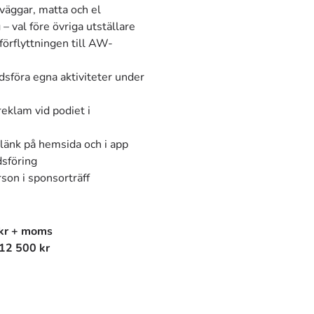
äggar, matta och el
– val före övriga utställare
förflyttningen till AW-
dsföra egna aktiviteter under
eklam vid podiet i
länk på hemsida och i app
dsföring
son i sponsorträff
kr + moms
12 500 kr