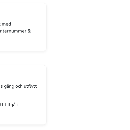
et med
monternummer &
ns gång och utflytt
 tillgå i