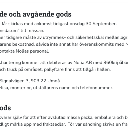
e och avgående gods
r får skickas med ankomst tidigast onsdag 30 September.
ansdatum” till mässan.
 tidigare måste av utrymmes- och säkerhetsskäl mellanlagra
darens bekostnad, såvida inte annat har överenskommits med N
kontakta Nolias personal.
shantering kommer att debiteras av Nolia AB med 860kr/påbö
ch truck på området, pallyftare finns att tillgå i hallen.
 Signalvägen 3, 903 22 Umeå.
lisa, monter nr, utställarens namn och telefonnummer.
gods
svarar själv för att efter avslutad mässa packa, emballera och b
tydligt märka upp med fraktsedlar. För var sändning skrivs en fr