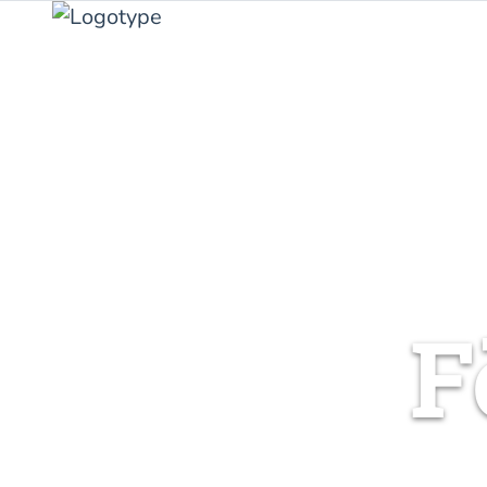
Hem
Anmälan
F