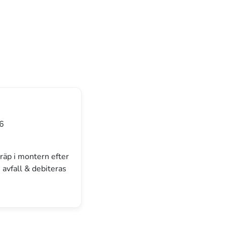
26
räp i montern efter
 avfall & debiteras