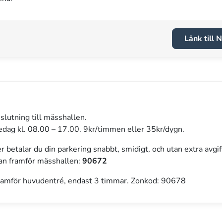
Länk till
nslutning till mässhallen.
edag kl. 08.00 – 17.00. 9kr/timmen eller 35kr/dygn.
betalar du din parkering snabbt, smidigt, och utan extra avgift
an framför mässhallen:
90672
framför huvudentré, endast 3 timmar. Zonkod: 90678